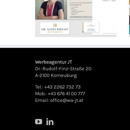
enast
ERGO Versicherung – Postings
Werbeagentur JT
Dr.-Rudolf-Finz-Straße 20
A-2100 Korneuburg
Tel.: +43 2262 732 73
Mob.: +43 676 41 00 777
Email:
office@wa-jt.at