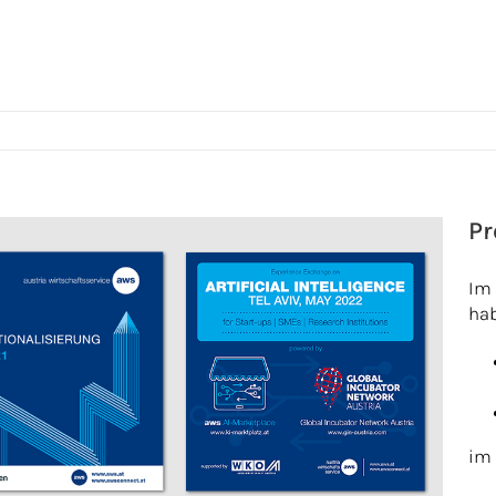
Pr
Im 
hab
im 