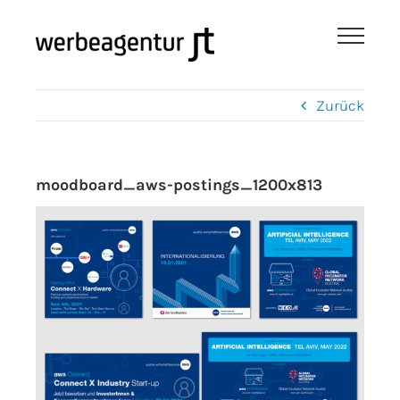
Zum
Inhalt
springen
Zurück
moodboard_aws-postings_1200x813